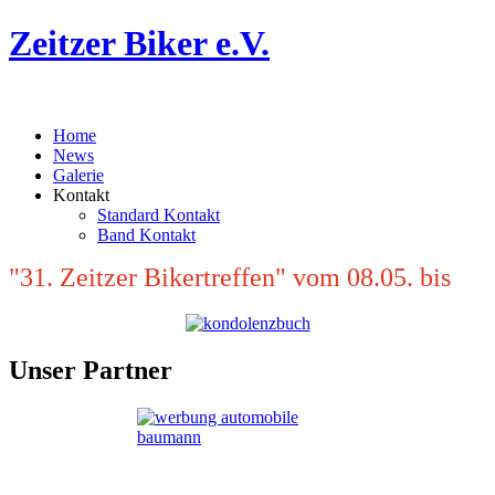
Zeitzer Biker e.V.
Home
News
Galerie
Kontakt
Standard Kontakt
Band Kontakt
"31. Zeitzer Bikertreffen" vom 08.05. bis
10.05.2026 auf der Elsterwiese Zeitz (hinter
Sommerbad) - - - "31. Zeitzer Bikertreffen"
vom 08.05. bis 10.05.2026 auf der
Unser Partner
Elsterwiese Zeitz (hinter Sommerbad) - - -
"31. Zeitzer Bikertreffen" vom 08.05. bis
10.05.2026 auf der Elsterwiese Zeitz (hinter
Sommerbad)