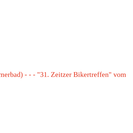
merbad) - - - "31. Zeitzer Bikertreffen" vom
treffen" vom 08.05. bis 10.05.2026 auf der